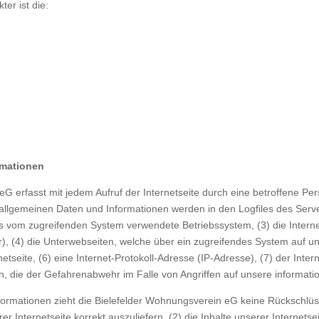
er ist die:
rmationen
eG erfasst mit jedem Aufruf der Internetseite durch eine betroffene Pe
allgemeinen Daten und Informationen werden in den Logfiles des Serve
 vom zugreifenden System verwendete Betriebssystem, (3) die Internet
r), (4) die Unterwebseiten, welche über ein zugreifendes System auf un
netseite, (6) eine Internet-Protokoll-Adresse (IP-Adresse), (7) der Int
n, die der Gefahrenabwehr im Falle von Angriffen auf unsere informat
formationen zieht die Bielefelder Wohnungsverein eG keine Rückschlüss
er Internetseite korrekt auszuliefern, (2) die Inhalte unserer Internets