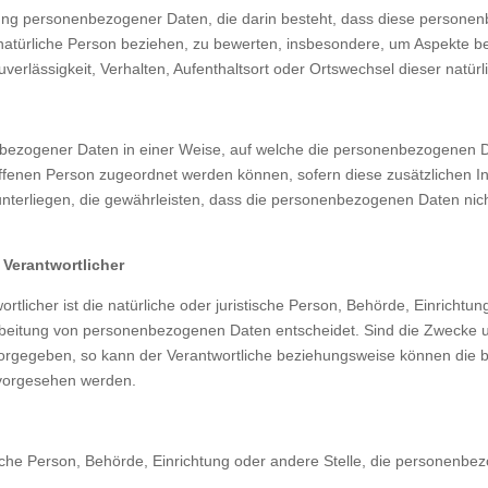
rbeitung personenbezogener Daten, die darin besteht, dass diese pers
natürliche Person beziehen, zu bewerten, insbesondere, um Aspekte bezü
uverlässigkeit, Verhalten, Aufenthaltsort oder Ortswechsel dieser natü
nbezogener Daten in einer Weise, auf welche die personenbezogenen D
roffenen Person zugeordnet werden können, sofern diese zusätzlichen
rliegen, die gewährleisten, dass die personenbezogenen Daten nicht ei
 Verantwortlicher
ortlicher ist die natürliche oder juristische Person, Behörde, Einrichtu
rbeitung von personenbezogenen Daten entscheidet. Sind die Zwecke un
vorgegeben, so kann der Verantwortliche beziehungsweise können die
 vorgesehen werden.
stische Person, Behörde, Einrichtung oder andere Stelle, die personenb