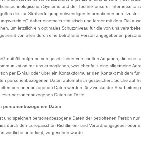
ationstechnologischen Systeme und der Technik unserer Internetseite z
griffes die zur Strafverfolgung notwendigen Informationen bereitzust
ngsverein eG daher einerseits statistisch und ferner mit dem Ziel aus
en, um letztlich ein optimales Schutzniveau für die von uns verarbei
getrennt von allen durch eine betroffene Person angegebenen person
 eG enthält aufgrund von gesetzlichen Vorschriften Angaben, die eine 
mmunikation mit uns ermöglichen, was ebenfalls eine allgemeine Adre
rson per E-Mail oder über ein Kontaktformular den Kontakt mit dem für
ten personenbezogenen Daten automatisch gespeichert. Solche auf frei
ittelten personenbezogenen Daten werden für Zwecke der Bearbeitung 
 dieser personenbezogenen Daten an Dritte.
on personenbezogenen Daten
itet und speichert personenbezogene Daten der betroffenen Person nur 
 dies durch den Europäischen Richtlinien- und Verordnungsgeber oder
rantwortliche unterliegt, vorgesehen wurde.